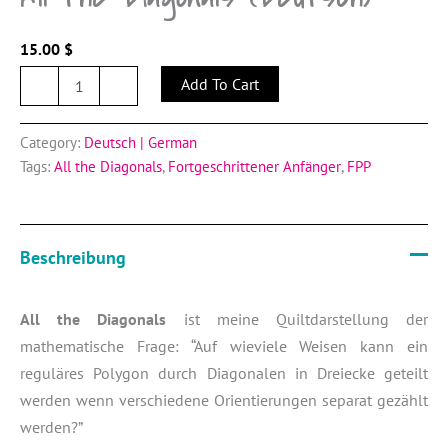
15.00
$
All
Add To Cart
-
+
the
Diagonals
(Deutsch)
Category:
Deutsch | German
quantity
Tags:
All the Diagonals
,
Fortgeschrittener Anfänger
,
FPP
Beschreibung
All the Diagonals
ist meine Quiltdarstellung der
mathematische Frage: “Auf wieviele Weisen kann ein
reguläres Polygon durch Diagonalen in Dreiecke geteilt
werden wenn verschiedene Orientierungen separat gezählt
werden?”